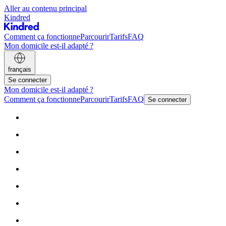
Aller au contenu principal
Kindred
Comment ça fonctionne
Parcourir
Tarifs
FAQ
Mon domicile est-il adapté ?
français
Se connecter
Mon domicile est-il adapté ?
Comment ça fonctionne
Parcourir
Tarifs
FAQ
Se connecter