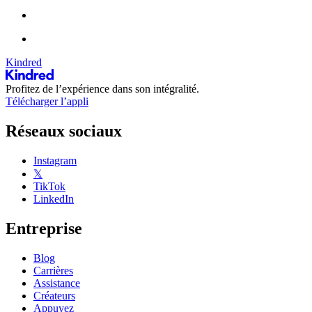
Kindred
Profitez de l’expérience dans son intégralité.
Télécharger l’appli
Réseaux sociaux
Instagram
𝕏
TikTok
LinkedIn
Entreprise
Blog
Carrières
Assistance
Créateurs
Appuyez