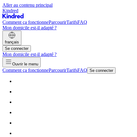
Aller au contenu principal
Kindred
Comment ça fonctionne
Parcourir
Tarifs
FAQ
Mon domicile est-il adapté ?
français
Se connecter
Mon domicile est-il adapté ?
Ouvrir le menu
Comment ça fonctionne
Parcourir
Tarifs
FAQ
Se connecter