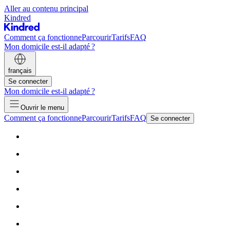
Aller au contenu principal
Kindred
Comment ça fonctionne
Parcourir
Tarifs
FAQ
Mon domicile est-il adapté ?
français
Se connecter
Mon domicile est-il adapté ?
Ouvrir le menu
Comment ça fonctionne
Parcourir
Tarifs
FAQ
Se connecter