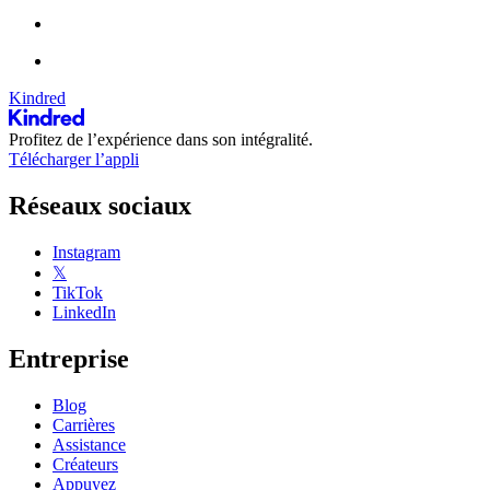
Kindred
Profitez de l’expérience dans son intégralité.
Télécharger l’appli
Réseaux sociaux
Instagram
𝕏
TikTok
LinkedIn
Entreprise
Blog
Carrières
Assistance
Créateurs
Appuyez