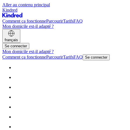
Aller au contenu principal
Kindred
Comment ça fonctionne
Parcourir
Tarifs
FAQ
Mon domicile est-il adapté ?
français
Se connecter
Mon domicile est-il adapté ?
Comment ça fonctionne
Parcourir
Tarifs
FAQ
Se connecter