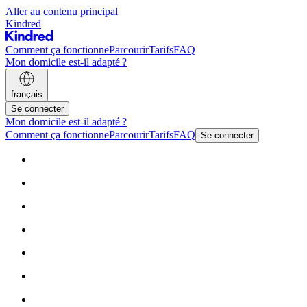
Aller au contenu principal
Kindred
Comment ça fonctionne
Parcourir
Tarifs
FAQ
Mon domicile est-il adapté ?
français
Se connecter
Mon domicile est-il adapté ?
Comment ça fonctionne
Parcourir
Tarifs
FAQ
Se connecter