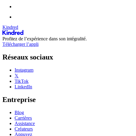
Kindred
Profitez de l’expérience dans son intégralité.
Télécharger l’appli
Réseaux sociaux
Instagram
𝕏
TikTok
LinkedIn
Entreprise
Blog
Carrières
Assistance
Créateurs
Appuyez