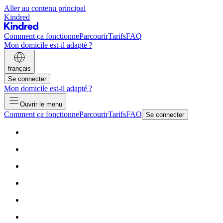
Aller au contenu principal
Kindred
Comment ça fonctionne
Parcourir
Tarifs
FAQ
Mon domicile est-il adapté ?
français
Se connecter
Mon domicile est-il adapté ?
Ouvrir le menu
Comment ça fonctionne
Parcourir
Tarifs
FAQ
Se connecter