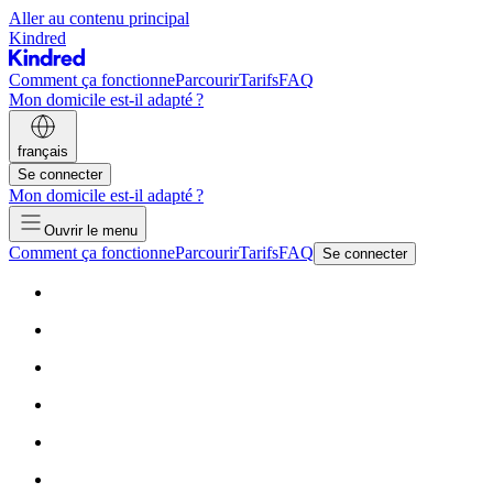
Aller au contenu principal
Kindred
Comment ça fonctionne
Parcourir
Tarifs
FAQ
Mon domicile est-il adapté ?
français
Se connecter
Mon domicile est-il adapté ?
Ouvrir le menu
Comment ça fonctionne
Parcourir
Tarifs
FAQ
Se connecter