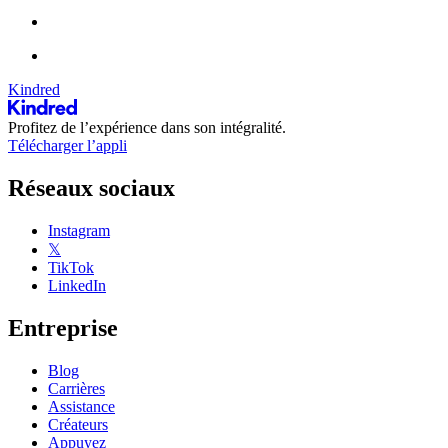
Kindred
Profitez de l’expérience dans son intégralité.
Télécharger l’appli
Réseaux sociaux
Instagram
𝕏
TikTok
LinkedIn
Entreprise
Blog
Carrières
Assistance
Créateurs
Appuyez