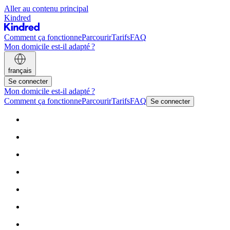
Aller au contenu principal
Kindred
Comment ça fonctionne
Parcourir
Tarifs
FAQ
Mon domicile est-il adapté ?
français
Se connecter
Mon domicile est-il adapté ?
Comment ça fonctionne
Parcourir
Tarifs
FAQ
Se connecter