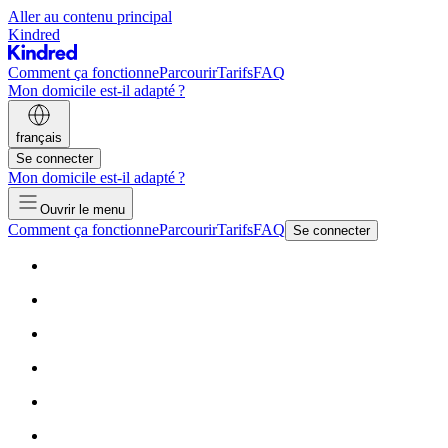
Aller au contenu principal
Kindred
Comment ça fonctionne
Parcourir
Tarifs
FAQ
Mon domicile est-il adapté ?
français
Se connecter
Mon domicile est-il adapté ?
Ouvrir le menu
Comment ça fonctionne
Parcourir
Tarifs
FAQ
Se connecter