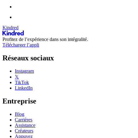
Kindred
Profitez de l’expérience dans son intégralité.
Télécharger l’appli
Réseaux sociaux
Instagram
𝕏
TikTok
LinkedIn
Entreprise
Blog
Carrières
Assistance
Créateurs
Appuyez