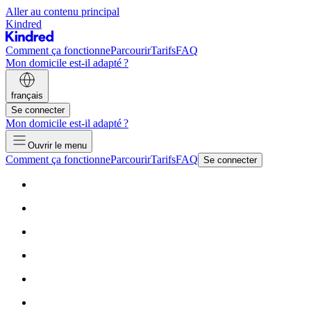
Aller au contenu principal
Kindred
Comment ça fonctionne
Parcourir
Tarifs
FAQ
Mon domicile est-il adapté ?
français
Se connecter
Mon domicile est-il adapté ?
Ouvrir le menu
Comment ça fonctionne
Parcourir
Tarifs
FAQ
Se connecter