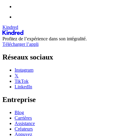
Kindred
Profitez de l’expérience dans son intégralité.
Télécharger l’appli
Réseaux sociaux
Instagram
𝕏
TikTok
LinkedIn
Entreprise
Blog
Carrières
Assistance
Créateurs
Appuyez