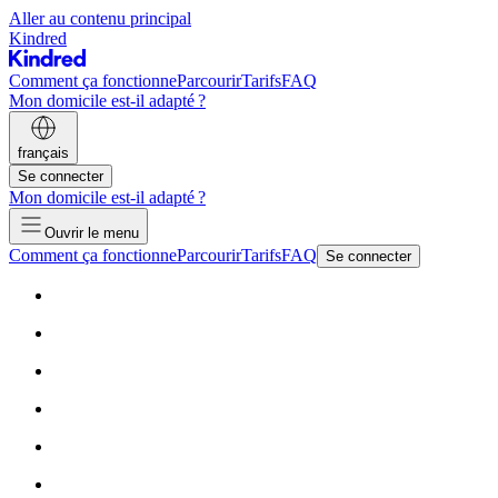
Aller au contenu principal
Kindred
Comment ça fonctionne
Parcourir
Tarifs
FAQ
Mon domicile est-il adapté ?
français
Se connecter
Mon domicile est-il adapté ?
Ouvrir le menu
Comment ça fonctionne
Parcourir
Tarifs
FAQ
Se connecter