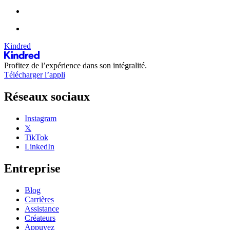
Kindred
Profitez de l’expérience dans son intégralité.
Télécharger l’appli
Réseaux sociaux
Instagram
𝕏
TikTok
LinkedIn
Entreprise
Blog
Carrières
Assistance
Créateurs
Appuyez