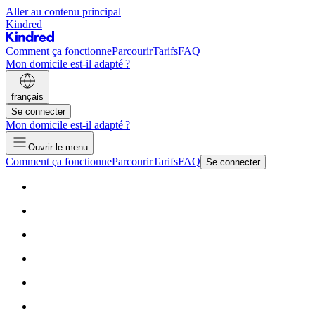
Aller au contenu principal
Kindred
Comment ça fonctionne
Parcourir
Tarifs
FAQ
Mon domicile est-il adapté ?
français
Se connecter
Mon domicile est-il adapté ?
Ouvrir le menu
Comment ça fonctionne
Parcourir
Tarifs
FAQ
Se connecter