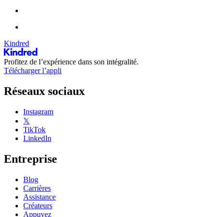
Kindred
Profitez de l’expérience dans son intégralité.
Télécharger l’appli
Réseaux sociaux
Instagram
𝕏
TikTok
LinkedIn
Entreprise
Blog
Carrières
Assistance
Créateurs
Appuyez