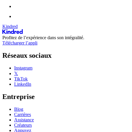
Kindred
Profitez de l’expérience dans son intégralité.
Télécharger l’appli
Réseaux sociaux
Instagram
𝕏
TikTok
LinkedIn
Entreprise
Blog
Carrières
Assistance
Créateurs
Appuyez