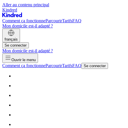
Aller au contenu principal
Kindred
Comment ça fonctionne
Parcourir
Tarifs
FAQ
Mon domicile est-il adapté ?
français
Se connecter
Mon domicile est-il adapté ?
Ouvrir le menu
Comment ça fonctionne
Parcourir
Tarifs
FAQ
Se connecter