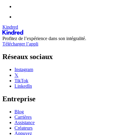
Kindred
Profitez de l’expérience dans son intégralité.
Télécharger l’appli
Réseaux sociaux
Instagram
𝕏
TikTok
LinkedIn
Entreprise
Blog
Carrières
Assistance
Créateurs
Appuyez