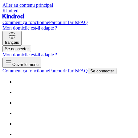
Aller au contenu principal
Kindred
Comment ça fonctionne
Parcourir
Tarifs
FAQ
Mon domicile est-il adapté ?
français
Se connecter
Mon domicile est-il adapté ?
Ouvrir le menu
Comment ça fonctionne
Parcourir
Tarifs
FAQ
Se connecter