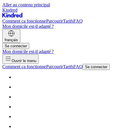
Aller au contenu principal
Kindred
Comment ça fonctionne
Parcourir
Tarifs
FAQ
Mon domicile est-il adapté ?
français
Se connecter
Mon domicile est-il adapté ?
Ouvrir le menu
Comment ça fonctionne
Parcourir
Tarifs
FAQ
Se connecter