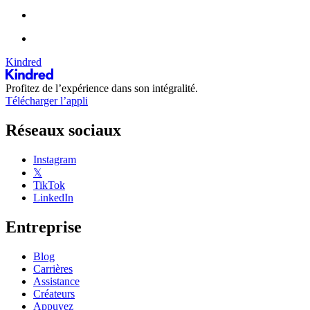
Kindred
Profitez de l’expérience dans son intégralité.
Télécharger l’appli
Réseaux sociaux
Instagram
𝕏
TikTok
LinkedIn
Entreprise
Blog
Carrières
Assistance
Créateurs
Appuyez