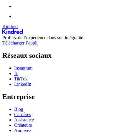
Kindred
Profitez de l’expérience dans son intégralité.
Télécharger l’appli
Réseaux sociaux
Instagram
𝕏
TikTok
LinkedIn
Entreprise
Blog
Carrières
Assistance
Créateurs
Appuyez