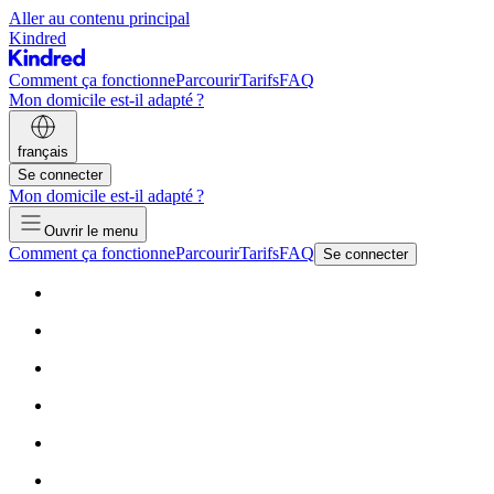
Aller au contenu principal
Kindred
Comment ça fonctionne
Parcourir
Tarifs
FAQ
Mon domicile est-il adapté ?
français
Se connecter
Mon domicile est-il adapté ?
Ouvrir le menu
Comment ça fonctionne
Parcourir
Tarifs
FAQ
Se connecter