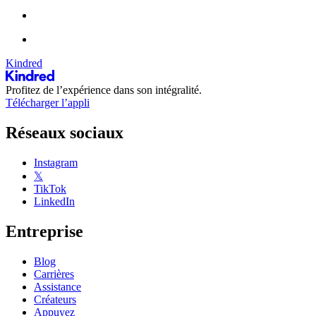
Kindred
Profitez de l’expérience dans son intégralité.
Télécharger l’appli
Réseaux sociaux
Instagram
𝕏
TikTok
LinkedIn
Entreprise
Blog
Carrières
Assistance
Créateurs
Appuyez