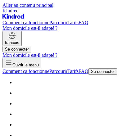
Aller au contenu principal
Kindred
Comment ça fonctionne
Parcourir
Tarifs
FAQ
Mon domicile est-il adapté ?
français
Se connecter
Mon domicile est-il adapté ?
Ouvrir le menu
Comment ça fonctionne
Parcourir
Tarifs
FAQ
Se connecter