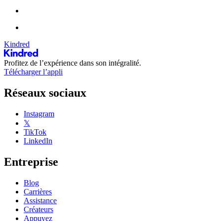
Kindred
Profitez de l’expérience dans son intégralité.
Télécharger l’appli
Réseaux sociaux
Instagram
𝕏
TikTok
LinkedIn
Entreprise
Blog
Carrières
Assistance
Créateurs
Appuyez