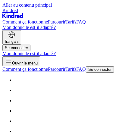
Aller au contenu principal
Kindred
Comment ça fonctionne
Parcourir
Tarifs
FAQ
Mon domicile est-il adapté ?
français
Se connecter
Mon domicile est-il adapté ?
Ouvrir le menu
Comment ça fonctionne
Parcourir
Tarifs
FAQ
Se connecter