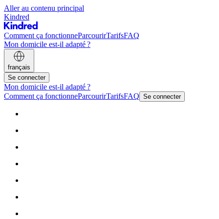
Aller au contenu principal
Kindred
Comment ça fonctionne
Parcourir
Tarifs
FAQ
Mon domicile est-il adapté ?
français
Se connecter
Mon domicile est-il adapté ?
Comment ça fonctionne
Parcourir
Tarifs
FAQ
Se connecter