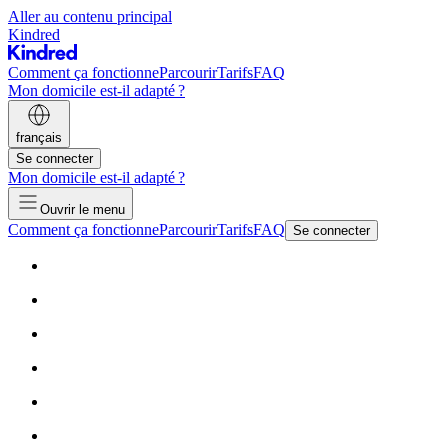
Aller au contenu principal
Kindred
Comment ça fonctionne
Parcourir
Tarifs
FAQ
Mon domicile est-il adapté ?
français
Se connecter
Mon domicile est-il adapté ?
Ouvrir le menu
Comment ça fonctionne
Parcourir
Tarifs
FAQ
Se connecter