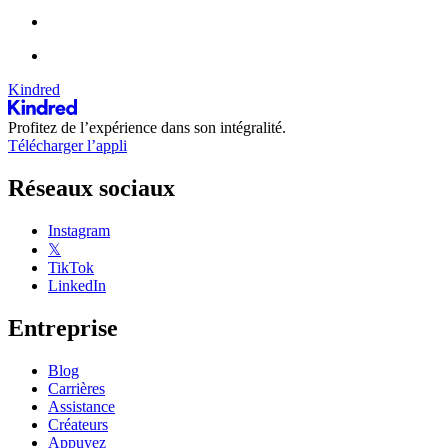
Kindred
Profitez de l’expérience dans son intégralité.
Télécharger l’appli
Réseaux sociaux
Instagram
𝕏
TikTok
LinkedIn
Entreprise
Blog
Carrières
Assistance
Créateurs
Appuyez