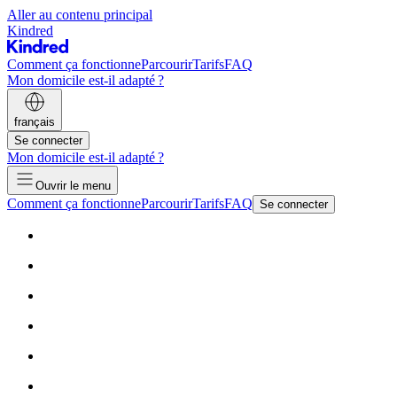
Aller au contenu principal
Kindred
Comment ça fonctionne
Parcourir
Tarifs
FAQ
Mon domicile est-il adapté ?
français
Se connecter
Mon domicile est-il adapté ?
Ouvrir le menu
Comment ça fonctionne
Parcourir
Tarifs
FAQ
Se connecter