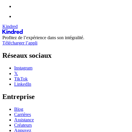
Kindred
Profitez de l’expérience dans son intégralité.
Télécharger l’appli
Réseaux sociaux
Instagram
𝕏
TikTok
LinkedIn
Entreprise
Blog
Carrières
Assistance
Créateurs
Appuyez