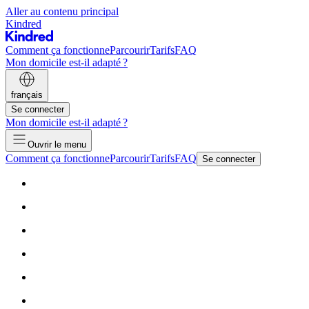
Aller au contenu principal
Kindred
Comment ça fonctionne
Parcourir
Tarifs
FAQ
Mon domicile est-il adapté ?
français
Se connecter
Mon domicile est-il adapté ?
Ouvrir le menu
Comment ça fonctionne
Parcourir
Tarifs
FAQ
Se connecter