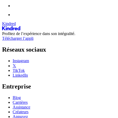
Kindred
Profitez de l’expérience dans son intégralité.
Télécharger l’appli
Réseaux sociaux
Instagram
𝕏
TikTok
LinkedIn
Entreprise
Blog
Carrières
Assistance
Créateurs
Appuyez