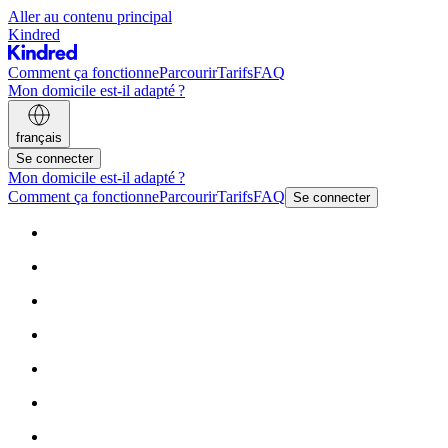
Aller au contenu principal
Kindred
Comment ça fonctionne
Parcourir
Tarifs
FAQ
Mon domicile est-il adapté ?
français
Se connecter
Mon domicile est-il adapté ?
Comment ça fonctionne
Parcourir
Tarifs
FAQ
Se connecter