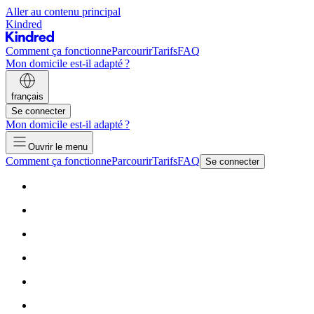
Aller au contenu principal
Kindred
Comment ça fonctionne
Parcourir
Tarifs
FAQ
Mon domicile est-il adapté ?
français
Se connecter
Mon domicile est-il adapté ?
Ouvrir le menu
Comment ça fonctionne
Parcourir
Tarifs
FAQ
Se connecter