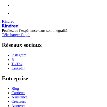
Kindred
Profitez de l’expérience dans son intégralité.
Télécharger l’appli
Réseaux sociaux
Instagram
𝕏
TikTok
LinkedIn
Entreprise
Blog
Carrières
Assistance
Créateurs
Appuyez