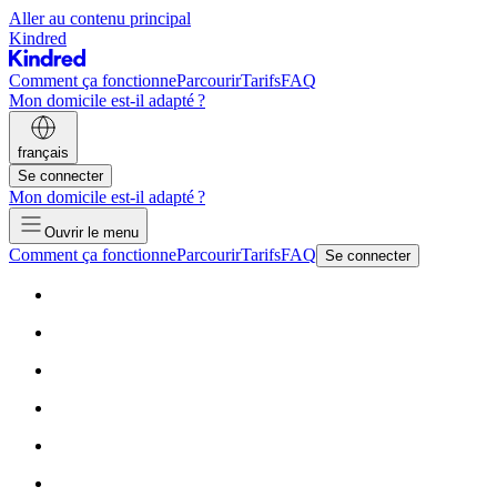
Aller au contenu principal
Kindred
Comment ça fonctionne
Parcourir
Tarifs
FAQ
Mon domicile est-il adapté ?
français
Se connecter
Mon domicile est-il adapté ?
Ouvrir le menu
Comment ça fonctionne
Parcourir
Tarifs
FAQ
Se connecter