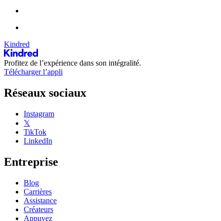
Kindred
Profitez de l’expérience dans son intégralité.
Télécharger l’appli
Réseaux sociaux
Instagram
𝕏
TikTok
LinkedIn
Entreprise
Blog
Carrières
Assistance
Créateurs
Appuyez