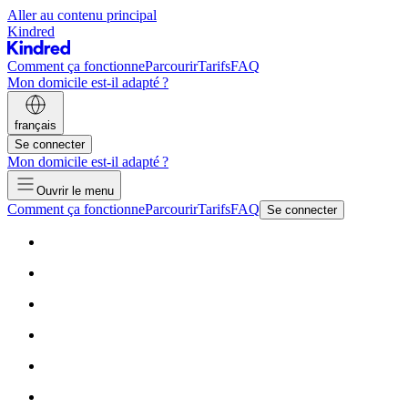
Aller au contenu principal
Kindred
Comment ça fonctionne
Parcourir
Tarifs
FAQ
Mon domicile est-il adapté ?
français
Se connecter
Mon domicile est-il adapté ?
Ouvrir le menu
Comment ça fonctionne
Parcourir
Tarifs
FAQ
Se connecter