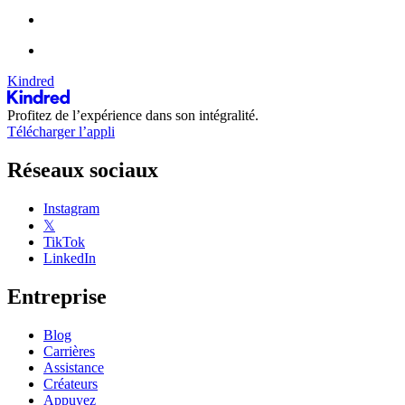
Kindred
Profitez de l’expérience dans son intégralité.
Télécharger l’appli
Réseaux sociaux
Instagram
𝕏
TikTok
LinkedIn
Entreprise
Blog
Carrières
Assistance
Créateurs
Appuyez