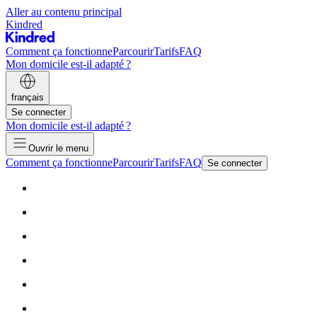
Aller au contenu principal
Kindred
Comment ça fonctionne
Parcourir
Tarifs
FAQ
Mon domicile est-il adapté ?
français
Se connecter
Mon domicile est-il adapté ?
Ouvrir le menu
Comment ça fonctionne
Parcourir
Tarifs
FAQ
Se connecter