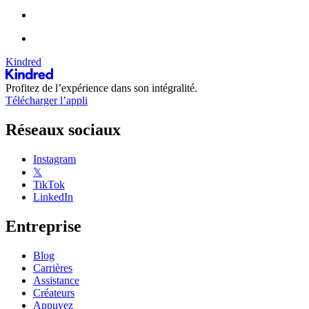
Kindred
Profitez de l’expérience dans son intégralité.
Télécharger l’appli
Réseaux sociaux
Instagram
𝕏
TikTok
LinkedIn
Entreprise
Blog
Carrières
Assistance
Créateurs
Appuyez