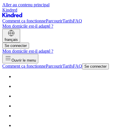
Aller au contenu principal
Kindred
Comment ça fonctionne
Parcourir
Tarifs
FAQ
Mon domicile est-il adapté ?
français
Se connecter
Mon domicile est-il adapté ?
Ouvrir le menu
Comment ça fonctionne
Parcourir
Tarifs
FAQ
Se connecter