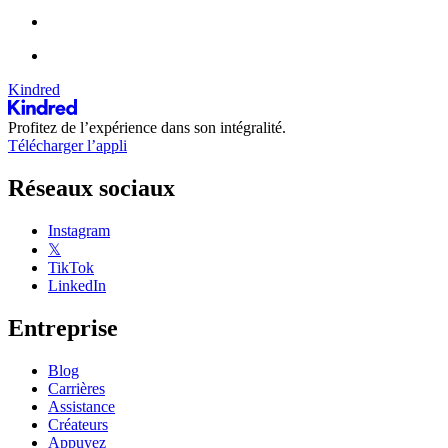
Kindred
Profitez de l’expérience dans son intégralité.
Télécharger l’appli
Réseaux sociaux
Instagram
𝕏
TikTok
LinkedIn
Entreprise
Blog
Carrières
Assistance
Créateurs
Appuyez