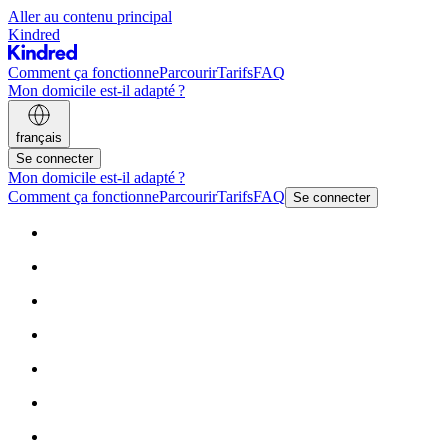
Aller au contenu principal
Kindred
Comment ça fonctionne
Parcourir
Tarifs
FAQ
Mon domicile est-il adapté ?
français
Se connecter
Mon domicile est-il adapté ?
Comment ça fonctionne
Parcourir
Tarifs
FAQ
Se connecter