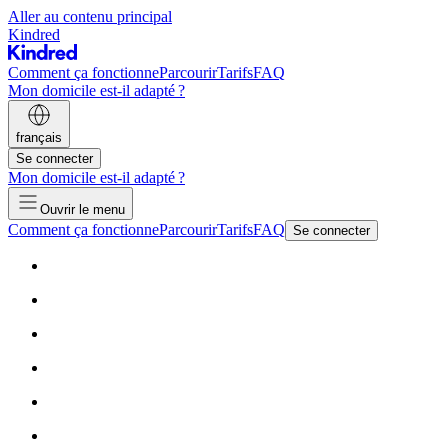
Aller au contenu principal
Kindred
Comment ça fonctionne
Parcourir
Tarifs
FAQ
Mon domicile est-il adapté ?
français
Se connecter
Mon domicile est-il adapté ?
Ouvrir le menu
Comment ça fonctionne
Parcourir
Tarifs
FAQ
Se connecter