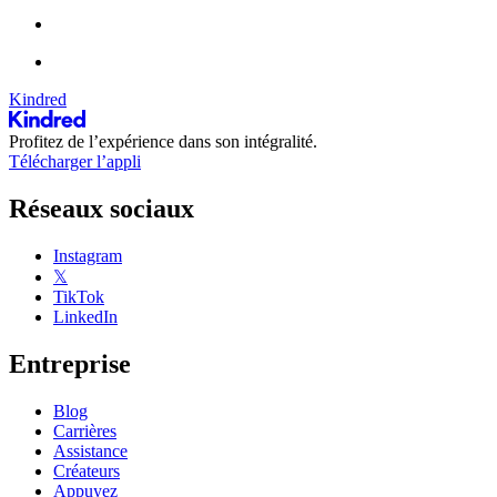
Kindred
Profitez de l’expérience dans son intégralité.
Télécharger l’appli
Réseaux sociaux
Instagram
𝕏
TikTok
LinkedIn
Entreprise
Blog
Carrières
Assistance
Créateurs
Appuyez