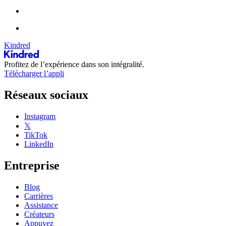
Kindred
Profitez de l’expérience dans son intégralité.
Télécharger l’appli
Réseaux sociaux
Instagram
𝕏
TikTok
LinkedIn
Entreprise
Blog
Carrières
Assistance
Créateurs
Appuyez