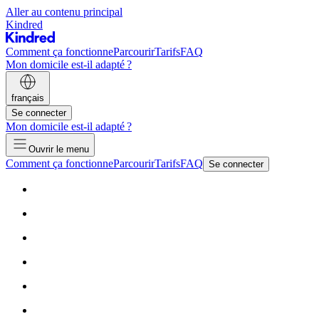
Aller au contenu principal
Kindred
Comment ça fonctionne
Parcourir
Tarifs
FAQ
Mon domicile est-il adapté ?
français
Se connecter
Mon domicile est-il adapté ?
Ouvrir le menu
Comment ça fonctionne
Parcourir
Tarifs
FAQ
Se connecter