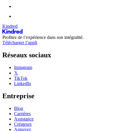
Kindred
Profitez de l’expérience dans son intégralité.
Télécharger l’appli
Réseaux sociaux
Instagram
𝕏
TikTok
LinkedIn
Entreprise
Blog
Carrières
Assistance
Créateurs
Appuyez