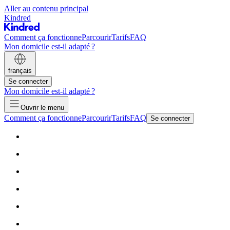
Aller au contenu principal
Kindred
Comment ça fonctionne
Parcourir
Tarifs
FAQ
Mon domicile est-il adapté ?
français
Se connecter
Mon domicile est-il adapté ?
Ouvrir le menu
Comment ça fonctionne
Parcourir
Tarifs
FAQ
Se connecter