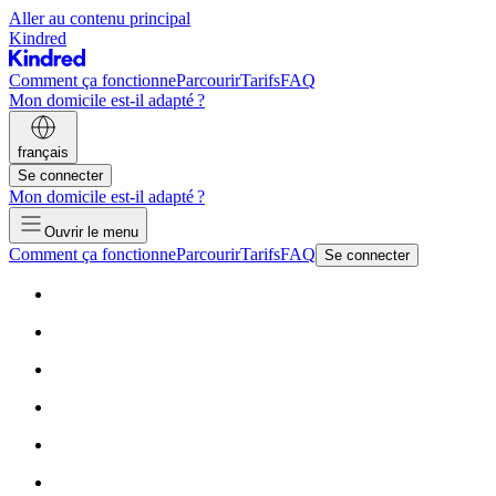
Aller au contenu principal
Kindred
Comment ça fonctionne
Parcourir
Tarifs
FAQ
Mon domicile est-il adapté ?
français
Se connecter
Mon domicile est-il adapté ?
Ouvrir le menu
Comment ça fonctionne
Parcourir
Tarifs
FAQ
Se connecter