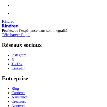
Kindred
Profitez de l’expérience dans son intégralité.
Télécharger l’appli
Réseaux sociaux
Instagram
𝕏
TikTok
LinkedIn
Entreprise
Blog
Carrières
Assistance
Créateurs
Appuyez