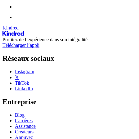
Kindred
Profitez de l’expérience dans son intégralité.
Télécharger l’appli
Réseaux sociaux
Instagram
𝕏
TikTok
LinkedIn
Entreprise
Blog
Carrières
Assistance
Créateurs
Appuyez