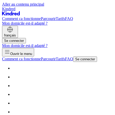
Aller au contenu principal
Kindred
Comment ça fonctionne
Parcourir
Tarifs
FAQ
Mon domicile est-il adapté ?
français
Se connecter
Mon domicile est-il adapté ?
Ouvrir le menu
Comment ça fonctionne
Parcourir
Tarifs
FAQ
Se connecter