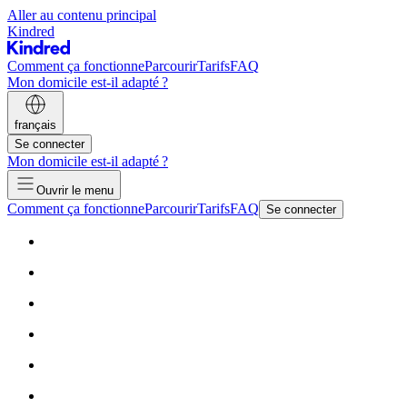
Aller au contenu principal
Kindred
Comment ça fonctionne
Parcourir
Tarifs
FAQ
Mon domicile est-il adapté ?
français
Se connecter
Mon domicile est-il adapté ?
Ouvrir le menu
Comment ça fonctionne
Parcourir
Tarifs
FAQ
Se connecter