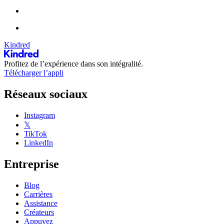
Kindred
Profitez de l’expérience dans son intégralité.
Télécharger l’appli
Réseaux sociaux
Instagram
𝕏
TikTok
LinkedIn
Entreprise
Blog
Carrières
Assistance
Créateurs
Appuyez