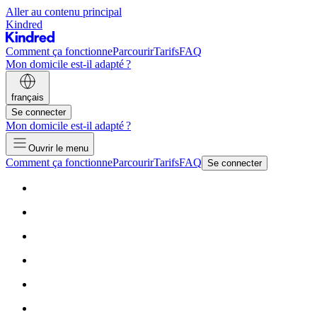
Aller au contenu principal
Kindred
Comment ça fonctionne
Parcourir
Tarifs
FAQ
Mon domicile est-il adapté ?
français
Se connecter
Mon domicile est-il adapté ?
Ouvrir le menu
Comment ça fonctionne
Parcourir
Tarifs
FAQ
Se connecter