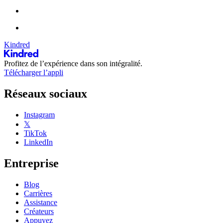
Kindred
Profitez de l’expérience dans son intégralité.
Télécharger l’appli
Réseaux sociaux
Instagram
𝕏
TikTok
LinkedIn
Entreprise
Blog
Carrières
Assistance
Créateurs
Appuyez