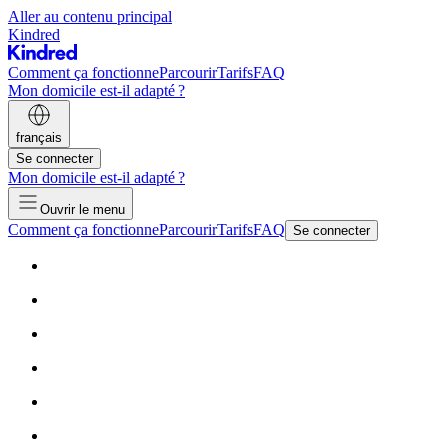
Aller au contenu principal
Kindred
Comment ça fonctionne
Parcourir
Tarifs
FAQ
Mon domicile est-il adapté ?
français
Se connecter
Mon domicile est-il adapté ?
Ouvrir le menu
Comment ça fonctionne
Parcourir
Tarifs
FAQ
Se connecter