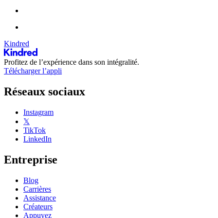
Kindred
Profitez de l’expérience dans son intégralité.
Télécharger l’appli
Réseaux sociaux
Instagram
𝕏
TikTok
LinkedIn
Entreprise
Blog
Carrières
Assistance
Créateurs
Appuyez