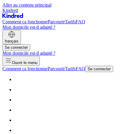
Aller au contenu principal
Kindred
Comment ça fonctionne
Parcourir
Tarifs
FAQ
Mon domicile est-il adapté ?
français
Se connecter
Mon domicile est-il adapté ?
Ouvrir le menu
Comment ça fonctionne
Parcourir
Tarifs
FAQ
Se connecter