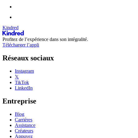
Kindred
Profitez de l’expérience dans son intégralité.
Télécharger l’appli
Réseaux sociaux
Instagram
𝕏
TikTok
LinkedIn
Entreprise
Blog
Carrières
Assistance
Créateurs
Appuyez