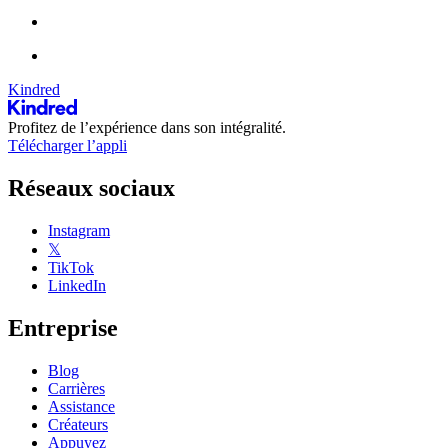
Kindred
Profitez de l’expérience dans son intégralité.
Télécharger l’appli
Réseaux sociaux
Instagram
𝕏
TikTok
LinkedIn
Entreprise
Blog
Carrières
Assistance
Créateurs
Appuyez