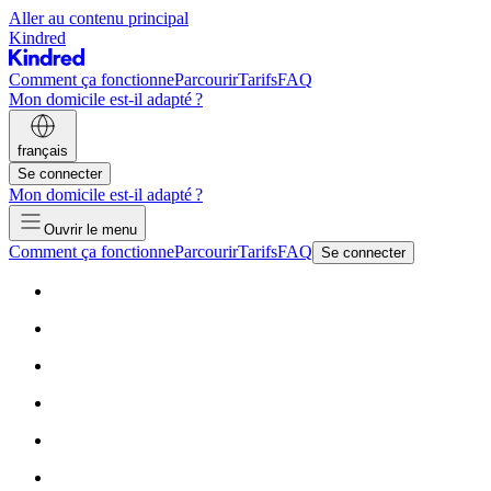
Aller au contenu principal
Kindred
Comment ça fonctionne
Parcourir
Tarifs
FAQ
Mon domicile est-il adapté ?
français
Se connecter
Mon domicile est-il adapté ?
Ouvrir le menu
Comment ça fonctionne
Parcourir
Tarifs
FAQ
Se connecter