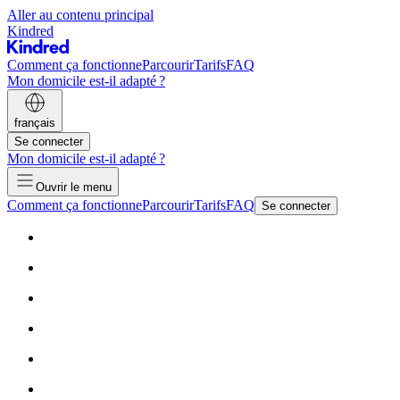
Aller au contenu principal
Kindred
Comment ça fonctionne
Parcourir
Tarifs
FAQ
Mon domicile est-il adapté ?
français
Se connecter
Mon domicile est-il adapté ?
Ouvrir le menu
Comment ça fonctionne
Parcourir
Tarifs
FAQ
Se connecter