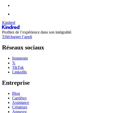
Kindred
Profitez de l’expérience dans son intégralité.
Télécharger l’appli
Réseaux sociaux
Instagram
𝕏
TikTok
LinkedIn
Entreprise
Blog
Carrières
Assistance
Créateurs
Appuyez