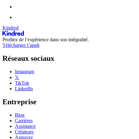
Kindred
Profitez de l’expérience dans son intégralité.
Télécharger l’appli
Réseaux sociaux
Instagram
𝕏
TikTok
LinkedIn
Entreprise
Blog
Carrières
Assistance
Créateurs
Appuyez