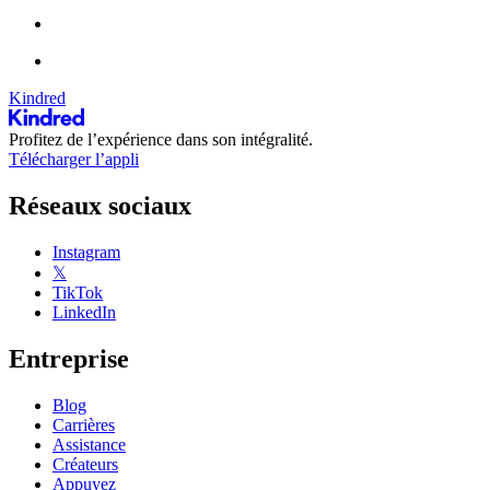
Kindred
Profitez de l’expérience dans son intégralité.
Télécharger l’appli
Réseaux sociaux
Instagram
𝕏
TikTok
LinkedIn
Entreprise
Blog
Carrières
Assistance
Créateurs
Appuyez