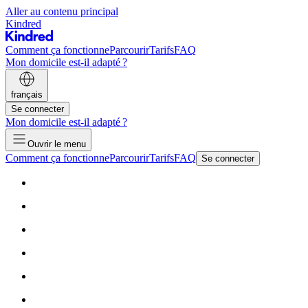
Aller au contenu principal
Kindred
Comment ça fonctionne
Parcourir
Tarifs
FAQ
Mon domicile est-il adapté ?
français
Se connecter
Mon domicile est-il adapté ?
Ouvrir le menu
Comment ça fonctionne
Parcourir
Tarifs
FAQ
Se connecter