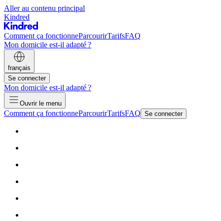
Aller au contenu principal
Kindred
Comment ça fonctionne
Parcourir
Tarifs
FAQ
Mon domicile est-il adapté ?
français
Se connecter
Mon domicile est-il adapté ?
Ouvrir le menu
Comment ça fonctionne
Parcourir
Tarifs
FAQ
Se connecter