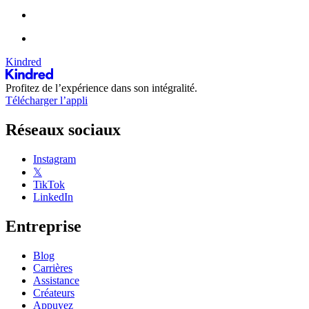
Kindred
Profitez de l’expérience dans son intégralité.
Télécharger l’appli
Réseaux sociaux
Instagram
𝕏
TikTok
LinkedIn
Entreprise
Blog
Carrières
Assistance
Créateurs
Appuyez