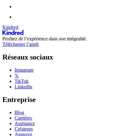
Kindred
Profitez de l’expérience dans son intégralité.
Télécharger l’appli
Réseaux sociaux
Instagram
𝕏
TikTok
LinkedIn
Entreprise
Blog
Carrières
Assistance
Créateurs
Appuyez