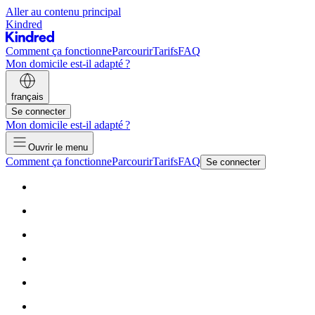
Aller au contenu principal
Kindred
Comment ça fonctionne
Parcourir
Tarifs
FAQ
Mon domicile est-il adapté ?
français
Se connecter
Mon domicile est-il adapté ?
Ouvrir le menu
Comment ça fonctionne
Parcourir
Tarifs
FAQ
Se connecter