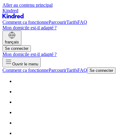
Aller au contenu principal
Kindred
Comment ça fonctionne
Parcourir
Tarifs
FAQ
Mon domicile est-il adapté ?
français
Se connecter
Mon domicile est-il adapté ?
Ouvrir le menu
Comment ça fonctionne
Parcourir
Tarifs
FAQ
Se connecter