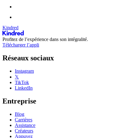
Kindred
Profitez de l’expérience dans son intégralité.
Télécharger l’appli
Réseaux sociaux
Instagram
𝕏
TikTok
LinkedIn
Entreprise
Blog
Carrières
Assistance
Créateurs
Appuyez