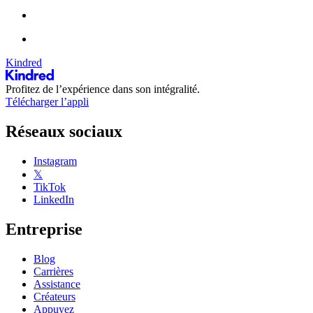
Kindred
Profitez de l’expérience dans son intégralité.
Télécharger l’appli
Réseaux sociaux
Instagram
𝕏
TikTok
LinkedIn
Entreprise
Blog
Carrières
Assistance
Créateurs
Appuyez