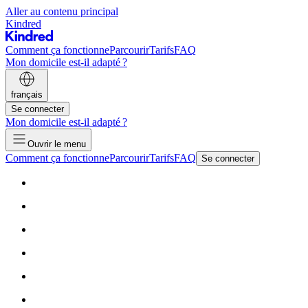
Aller au contenu principal
Kindred
Comment ça fonctionne
Parcourir
Tarifs
FAQ
Mon domicile est-il adapté ?
français
Se connecter
Mon domicile est-il adapté ?
Ouvrir le menu
Comment ça fonctionne
Parcourir
Tarifs
FAQ
Se connecter