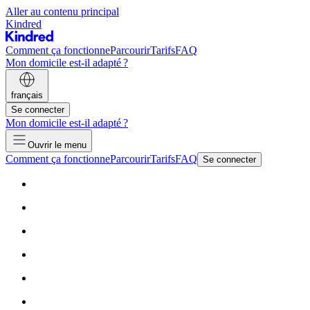
Aller au contenu principal
Kindred
Comment ça fonctionne
Parcourir
Tarifs
FAQ
Mon domicile est-il adapté ?
français
Se connecter
Mon domicile est-il adapté ?
Ouvrir le menu
Comment ça fonctionne
Parcourir
Tarifs
FAQ
Se connecter