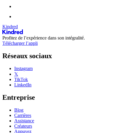
Kindred
Profitez de l’expérience dans son intégralité.
Télécharger l’appli
Réseaux sociaux
Instagram
𝕏
TikTok
LinkedIn
Entreprise
Blog
Carrières
Assistance
Créateurs
Appuyez