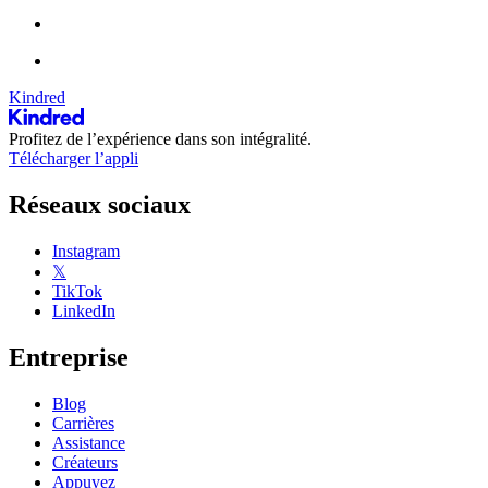
Kindred
Profitez de l’expérience dans son intégralité.
Télécharger l’appli
Réseaux sociaux
Instagram
𝕏
TikTok
LinkedIn
Entreprise
Blog
Carrières
Assistance
Créateurs
Appuyez