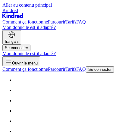
Aller au contenu principal
Kindred
Comment ça fonctionne
Parcourir
Tarifs
FAQ
Mon domicile est-il adapté ?
français
Se connecter
Mon domicile est-il adapté ?
Ouvrir le menu
Comment ça fonctionne
Parcourir
Tarifs
FAQ
Se connecter