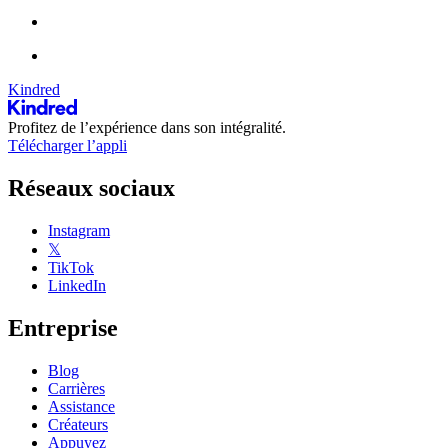
Kindred
Profitez de l’expérience dans son intégralité.
Télécharger l’appli
Réseaux sociaux
Instagram
𝕏
TikTok
LinkedIn
Entreprise
Blog
Carrières
Assistance
Créateurs
Appuyez