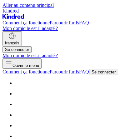
Aller au contenu principal
Kindred
Comment ça fonctionne
Parcourir
Tarifs
FAQ
Mon domicile est-il adapté ?
français
Se connecter
Mon domicile est-il adapté ?
Ouvrir le menu
Comment ça fonctionne
Parcourir
Tarifs
FAQ
Se connecter