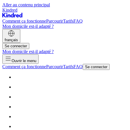
Aller au contenu principal
Kindred
Comment ça fonctionne
Parcourir
Tarifs
FAQ
Mon domicile est-il adapté ?
français
Se connecter
Mon domicile est-il adapté ?
Ouvrir le menu
Comment ça fonctionne
Parcourir
Tarifs
FAQ
Se connecter