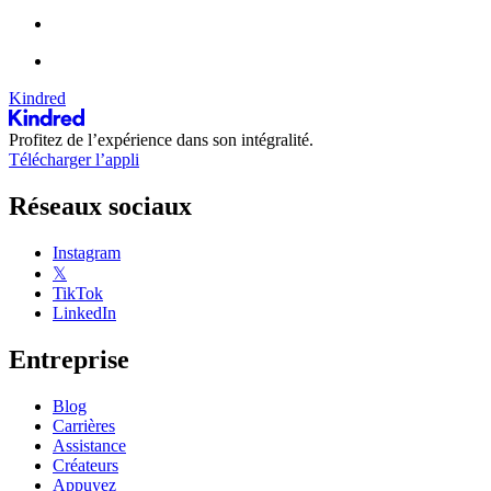
Kindred
Profitez de l’expérience dans son intégralité.
Télécharger l’appli
Réseaux sociaux
Instagram
𝕏
TikTok
LinkedIn
Entreprise
Blog
Carrières
Assistance
Créateurs
Appuyez